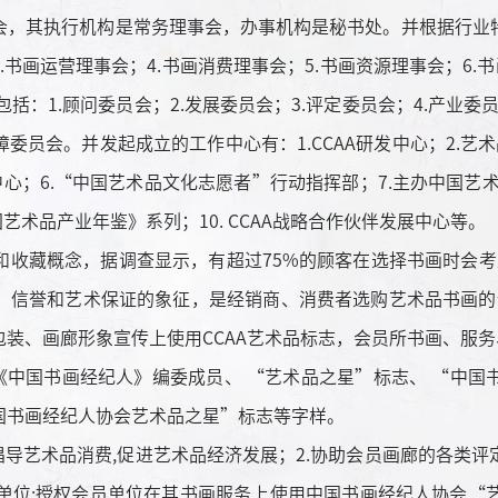
，其执行机构是常务理事会，办事机构是秘书处。并根据行业特
3.书画运营理事会；4.书画消费理事会；5.书画资源理事会；6.
括：1.顾问委员会；2.发展委员会；3.评定委员会；4.产业委
障委员会。并发起成立的工作中心有：1.CCAA研发中心；2.艺
中心；6.“中国艺术品文化志愿者”行动指挥部；7.主办中国艺术
术品产业年鉴》系列；10. CCAA战略合作伙伴发展中心等。
藏概念，据调查显示，有超过75%的顾客在选择书画时会考虑
、信誉和艺术保证的象征，是经销商、消费者选购艺术品书画的依
装、画廊形象宣传上使用CCAA艺术品标志，会员所书画、服务、
、《中国书画经纪人》编委成员、 “艺术品之星”标志、 “中
国书画经纪人协会艺术品之星”标志等字样。
导艺术品消费,促进艺术品经济发展；2.协助会员画廊的各类评
事单位;授权会员单位在其书画服务上使用中国书画经纪人协会“艺