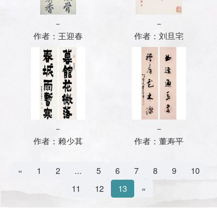
油画
雕塑
版画
－
－
作者：王迎春
作者：刘旦宅
工艺美术
雕塑
水彩作品
新作展台
－
－
作者：赖少其
作者：董寿平
«
1
2
...
5
6
7
8
9
10
11
12
13
»