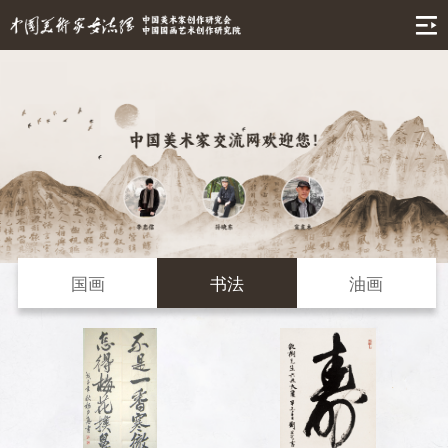
首页
艺术名家
文化信息
佳品推荐
国画
书法
油画
国画
名家名作
书法
国画
关于我们
油画
书法
版画